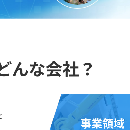
どんな
会社？
て
事業領域