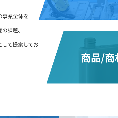
の事業全体を
様の課題、
として提案してお
商品/商